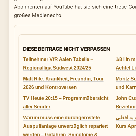
Abonnenten auf YouTube hat sie sich eine treue C
großes Medienecho.
DIESE BEITRAGE NICHT VERPASSEN
Teilnehmer VfR Aalen Tabelle –
1/8 l in 
Regionalliga Südwest 2024/25
Achtel L
Matt Rife: Krankheit, Freundin, Tour
Moritz S
2026 und Kontroversen
und Karri
TV Heute 20:15 – Programmübersicht
John Cus
aller Sender
Beziehun
Warum muss eine durchgerostete
نرخ یورو به افغانی – A
Auspuffanlage unverzüglich repariert
Kurs Apr
werden – Gefahren, Symptome &