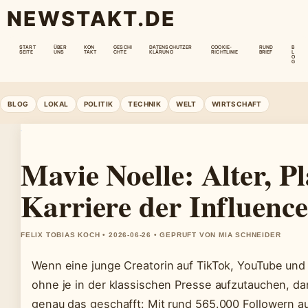
NEWSTAKT.DE
START
ÜBER
KON
GESCHI
DATENSCHUTZER
COOKIE-
RUND
B
SEITE
UNS
TAKT
CHTE
KLÄRUNG
RICHTLINIE
BRIEF
L
O
G
BLOG
LOKAL
POLITIK
TECHNIK
WELT
WIRTSCHAFT
Mavie Noelle: Alter, P
Karriere der Influence
FELIX TOBIAS KOCH • 2026-06-26 • GEPRUFT VON MIA SCHNEIDER
Wenn eine junge Creatorin auf TikTok, YouTube und 
ohne je in der klassischen Presse aufzutauchen, dan
genau das geschafft: Mit rund 565.000 Followern a