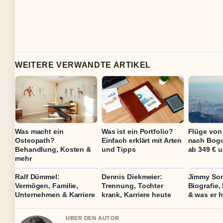
WEITERE VERWANDTE ARTIKEL
Was macht ein
Was ist ein Portfolio?
Flüge von
Osteopath?
Einfach erklärt mit Arten
nach Bogo
Behandlung, Kosten &
und Tipps
ab 349 € 
mehr
Ralf Dümmel:
Dennis Diekmeier:
Jimmy Som
Vermögen, Familie,
Trennung, Tochter
Biografie, 
Unternehmen & Karriere
krank, Karriere heute
& was er 
UBER DEN AUTOR