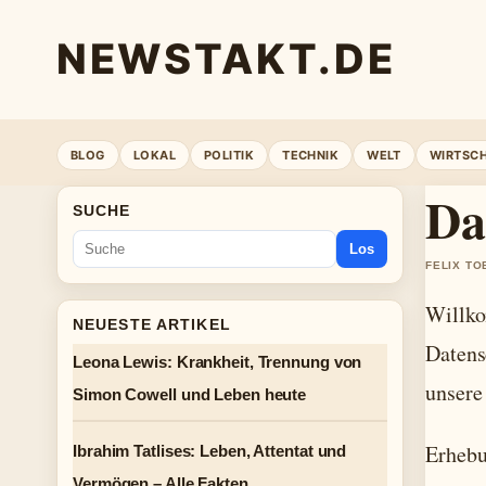
NEWSTAKT.DE
BLOG
LOKAL
POLITIK
TECHNIK
WELT
WIRTSC
Da
SUCHE
Los
FELIX TO
Willko
NEUESTE ARTIKEL
Datens
Leona Lewis: Krankheit, Trennung von
unsere
Simon Cowell und Leben heute
Erhebu
Ibrahim Tatlises: Leben, Attentat und
Vermögen – Alle Fakten