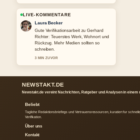
LIVE-KOMMENTARE
Nico Hoffmann
Starke Einordnung zu Leona Lewis:
Krankheit, Trennung von Simon
Cowell.... Das ist die klarste
Zusammenfassung, die ich heute
gesehen habe.
5 MIN ZUVOR
NEWSTAKT.DE
Newstakt.de vereint Nachrichten, Ratgeber und Analysen in einem
Beliebt
Tagliche Redaktionsbriefings und Vertrauensressourcen, kuratiert fur schnell
Verifikation.
Über uns