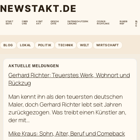
NEWSTAKT.DE
START
ÜBER
KONT
GESCHI
DATENSCHUTZERK
COOKIE-
RUNDB
BL
SEITE
UNS
AKT
CHTE
LÄRUNG
RICHTLINIE
RIEF
O
G
BLOG
LOKAL
POLITIK
TECHNIK
WELT
WIRTSCHAFT
AKTUELLE MELDUNGEN
Gerhard Richter: Teuerstes Werk, Wohnort und
Rückzug
Man kennt ihn als den teuersten deutschen
Maler, doch Gerhard Richter lebt seit Jahren
zurückgezogen. Was treibt einen Künstler an,
der mit…
Mike Kraus: Sohn, Alter, Beruf und Comeback