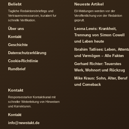
Beliebt
Neueste Artikel
Tagliche Redaktionsbriefings und
Eil-Meldungen werden vor der
Vertrauensressourcen, kuratiert fur
Veroffentlichung von der Redaktion
schnelle Verifikation.
gepruft.
Über uns
Leona Lewis: Krankheit,
Trennung von Simon Cowell
Kontakt
und Leben heute
Geschichte
Ibrahim Tatlises: Leben, Attent
Datenschutzerklärung
und Vermögen – Alle Fakten
Cookie-Richtlinie
Gerhard Richter: Teuerstes
Rundbrief
Werk, Wohnort und Rückzug
Mike Kraus: Sohn, Alter, Beruf
und Comeback
Kontakt
Responsestarker Kontaktkanal mit
schneller Weiterleitung von Hinweisen
und Korrekturen.
Kontakt
info@newstakt.de