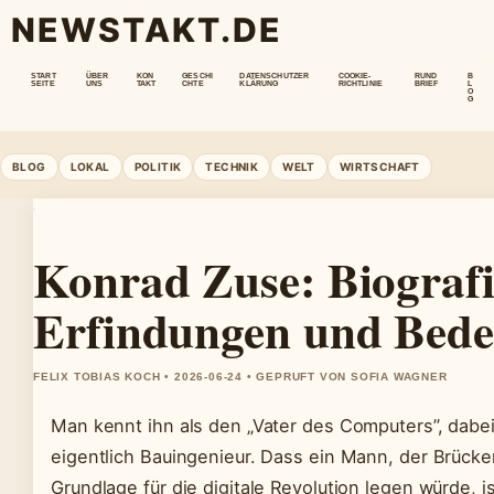
NEWSTAKT.DE
START
ÜBER
KON
GESCHI
DATENSCHUTZER
COOKIE-
RUND
B
SEITE
UNS
TAKT
CHTE
KLÄRUNG
RICHTLINIE
BRIEF
L
O
G
BLOG
LOKAL
POLITIK
TECHNIK
WELT
WIRTSCHAFT
Konrad Zuse: Biografi
Erfindungen und Bed
FELIX TOBIAS KOCH • 2026-06-24 • GEPRUFT VON SOFIA WAGNER
Man kennt ihn als den „Vater des Computers”, dabe
eigentlich Bauingenieur. Dass ein Mann, der Brücke
Grundlage für die digitale Revolution legen würde, 