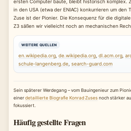
ersten Computer baute, bleibt historisch komplex. 
in den USA (etwa der ENIAC) konkurrieren um den Tit
Zuse ist der Pionier. Die Konsequenz für die digit
Z3 säßen wir vielleicht noch an mechanischen Re
WEITERE QUELLEN
en.wikipedia.org
,
de.wikipedia.org
,
dl.acm.org
,
ar
schule-langenberg.de
,
search-guard.com
Sein späterer Werdegang – vom Bauingenieur zum Pionier
einer
detaillierte Biografie Konrad Zuses
noch stärker auf
fokussiert.
Häufig gestellte Fragen