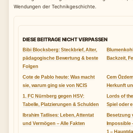
Wendungen der Technikgeschichte.
DIESE BEITRAGE NICHT VERPASSEN
Bibi Blocksberg: Steckbrief, Alter,
Blumenkohl
pädagogische Bewertung & beste
Backzeit, F
Folgen
Cote de Pablo heute: Was macht
Cem Özdemir
sie, warum ging sie von NCIS
Herkunft und
1. FC Nürnberg gegen HSV:
Lords of the
Tabelle, Platzierungen & Schulden
Spiel oder 
Ibrahim Tatlises: Leben, Attentat
Besetzung 
und Vermögen – Alle Fakten
Impossible 
1 – Hauptdar