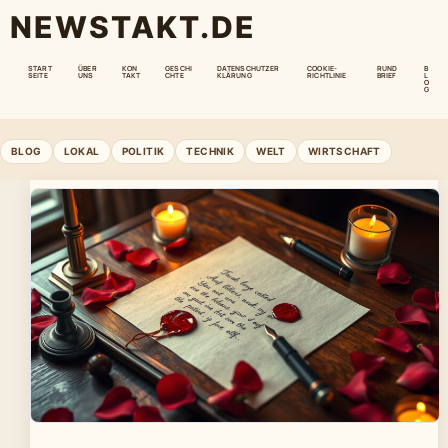
NEWSTAKT.DE
START
ÜBER
KON
GESCHI
DATENSCHUTZER
COOKIE-
RUND
B
SEITE
UNS
TAKT
CHTE
KLÄRUNG
RICHTLINIE
BRIEF
L
O
G
BLOG
LOKAL
POLITIK
TECHNIK
WELT
WIRTSCHAFT