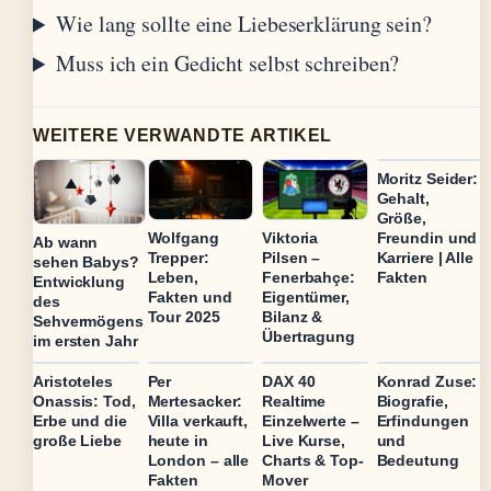
Wie lang sollte eine Liebeserklärung sein?
Muss ich ein Gedicht selbst schreiben?
WEITERE VERWANDTE ARTIKEL
Moritz Seider:
Gehalt,
Größe,
Freundin und
Wolfgang
Viktoria
Ab wann
Karriere | Alle
Trepper:
Pilsen –
sehen Babys?
Fakten
Leben,
Fenerbahçe:
Entwicklung
Fakten und
Eigentümer,
des
Tour 2025
Bilanz &
Sehvermögens
Übertragung
im ersten Jahr
Aristoteles
Per
DAX 40
Konrad Zuse:
Onassis: Tod,
Mertesacker:
Realtime
Biografie,
Erbe und die
Villa verkauft,
Einzelwerte –
Erfindungen
große Liebe
heute in
Live Kurse,
und
London – alle
Charts & Top-
Bedeutung
Fakten
Mover