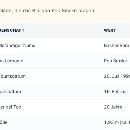
akten, die das Bild von Pop Smoke prägen:
GENSCHAFT
WERT
llständiger Name
Bashar Bara
nstlername
Pop Smoke
burtsdatum
20. Juli 199
desdatum
19. Februar
ter bei Tod
20 Jahre
öße
1,93 m (ca. 