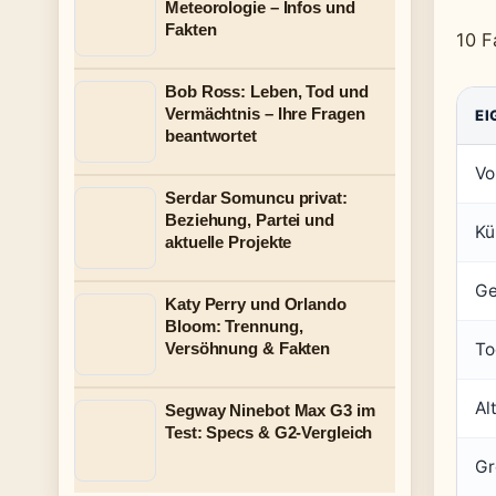
Meteorologie – Infos und
Fakten
10 F
Bob Ross: Leben, Tod und
Vermächtnis – Ihre Fragen
EI
beantwortet
Vo
Serdar Somuncu privat:
Beziehung, Partei und
Kü
aktuelle Projekte
Ge
Katy Perry und Orlando
Bloom: Trennung,
Versöhnung & Fakten
To
Al
Segway Ninebot Max G3 im
Test: Specs & G2-Vergleich
Gr