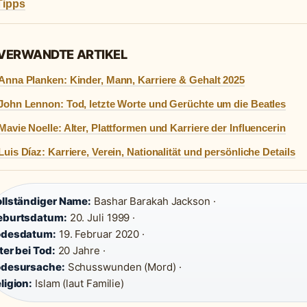
Tipps
 VERWANDTE ARTIKEL
Anna Planken: Kinder, Mann, Karriere & Gehalt 2025
John Lennon: Tod, letzte Worte und Gerüchte um die Beatles
Mavie Noelle: Alter, Plattformen und Karriere der Influencerin
Luis Díaz: Karriere, Verein, Nationalität und persönliche Details
llständiger Name:
Bashar Barakah Jackson ·
eburtsdatum:
20. Juli 1999 ·
odesdatum:
19. Februar 2020 ·
ter bei Tod:
20 Jahre ·
odesursache:
Schusswunden (Mord) ·
ligion:
Islam (laut Familie)