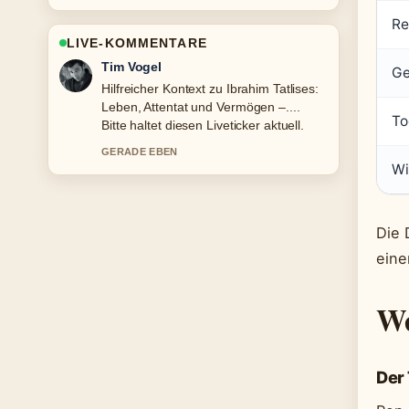
Re
LIVE-KOMMENTARE
Mila Kruger
Ge
Die Berichterstattung zu Gerhard
Richter: Teuerstes Werk, Wohnort und
To
Rückzug wirkt solide und sehr gut
nachvollziehbar.
Wi
3 MIN ZUVOR
Die 
eine
We
Der