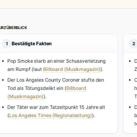
URZÜBERBLICK
Bestätigte Fakten
1
2
Pop Smoke starb an einer Schussverletzung
D
am Rumpf (laut
Billboard (Musikmagazin)
).
Der Los Angeles County Coroner stufte den
O
Tod als Tötungsdelikt ein (
Billboard
h
(Musikmagazin)
).
T
Der Täter war zum Tatzeitpunkt 15 Jahre alt
D
(
Los Angeles Times (Regionalzeitung)
).
b
t