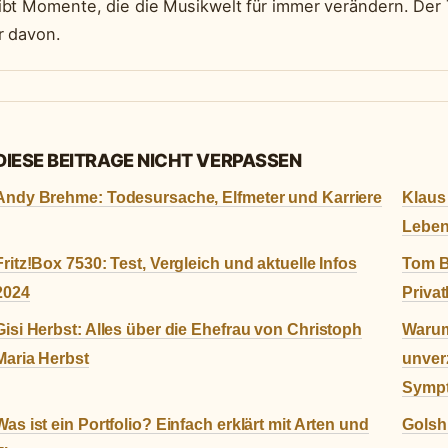
ibt Momente, die die Musikwelt für immer verändern. De
r davon.
DIESE BEITRAGE NICHT VERPASSEN
Andy Brehme: Todesursache, Elfmeter und Karriere
Klaus 
Leben
Fritz!Box 7530: Test, Vergleich und aktuelle Infos
Tom B
2024
Privat
Gisi Herbst: Alles über die Ehefrau von Christoph
Warum
Maria Herbst
unverz
Sympt
Was ist ein Portfolio? Einfach erklärt mit Arten und
Golshi