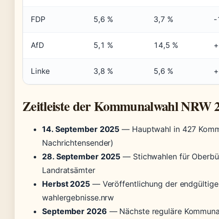
FDP
5,6 %
3,7 %
-
AfD
5,1 %
14,5 %
+
Linke
3,8 %
5,6 %
+
Zeitleiste der Kommunalwahl NRW 
14. September 2025
— Hauptwahl in 427 Komm
Nachrichtensender)
28. September 2025
— Stichwahlen für Oberbü
Landratsämter
Herbst 2025
— Veröffentlichung der endgültige
wahlergebnisse.nrw
September 2026
— Nächste reguläre Kommunalw