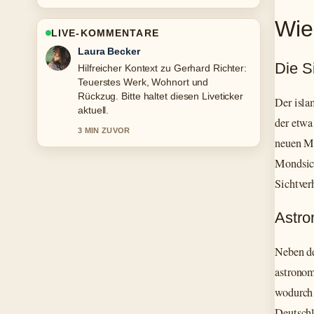
Wie
LIVE-KOMMENTARE
Nico Hoffmann
Die S
Die Berichterstattung zu Leona Lewis:
Krankheit, Trennung von Simon
Cowell... wirkt solide und sehr gut
Der isla
nachvollziehbar.
der etwa
5 MIN ZUVOR
neuen Mo
Mondsich
Sichtver
Astro
Neben de
astronom
wodurch 
Deutschl