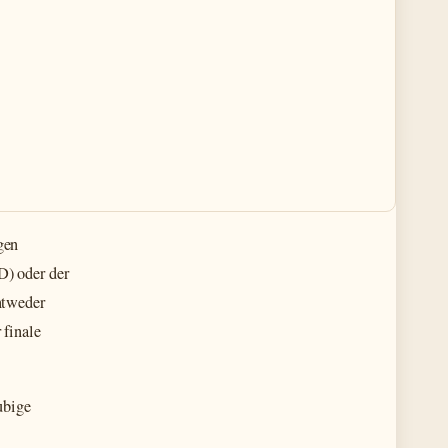
gen
) oder der
ntweder
 finale
ubige