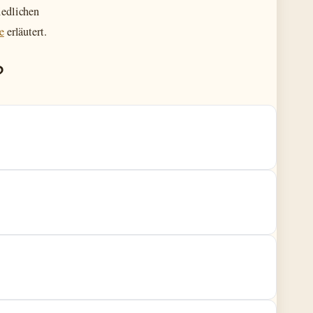
iedlichen
e
erläutert.
?