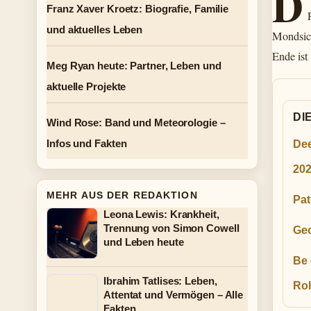
D
Franz Xaver Kroetz: Biografie, Familie
und aktuelles Leben
Mondsich
Ende ist
Meg Ryan heute: Partner, Leben und
aktuelle Projekte
DI
Wind Rose: Band und Meteorologie –
Infos und Fakten
Dee
20
MEHR AUS DER REDAKTION
Pat
Leona Lewis: Krankheit,
Trennung von Simon Cowell
Geo
und Leben heute
Be 
Ibrahim Tatlises: Leben,
Rol
Attentat und Vermögen – Alle
Fakten