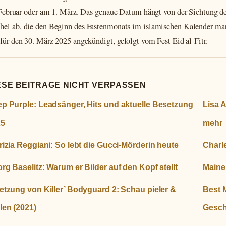
Februar oder am 1. März. Das genaue Datum hängt von der Sichtung d
el ab, die den Beginn des Fastenmonats im islamischen Kalender mar
 für den 30. März 2025 angekündigt, gefolgt vom Fest Eid al-Fitr.
ESE BEITRAGE NICHT VERPASSEN
p Purple: Leadsänger, Hits und aktuelle Besetzung
Lisa A
25
mehr
rizia Reggiani: So lebt die Gucci-Mörderin heute
Charl
rg Baselitz: Warum er Bilder auf den Kopf stellt
Maine 
etzung von Killer’ Bodyguard 2: Schau pieler &
Best M
len (2021)
Gesc