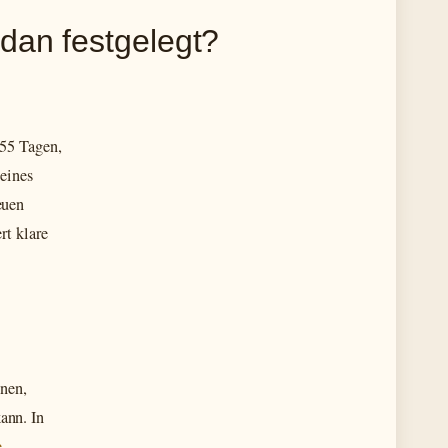
dan festgelegt?
355 Tagen,
 eines
euen
rt klare
hnen,
ann. In
e