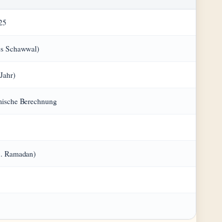
25
es Schawwal)
Jahr)
omische Berechnung
7. Ramadan)