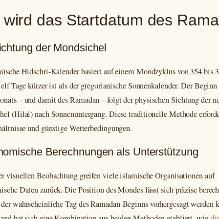
 wird das Startdatum des Rama
ichtung der Mondsichel
mische Hidschri-Kalender basiert auf einem Mondzyklus von 354 bis 
 elf Tage kürzer ist als der gregorianische Sonnenkalender. Der Beginn
nats – und damit des Ramadan – folgt der physischen Sichtung der n
el (Hilal) nach Sonnenuntergang. Diese traditionelle Methode erforde
hältnisse und günstige Wetterbedingungen.
nomische Berechnungen als Unterstützung
r visuellen Beobachtung greifen viele islamische Organisationen auf
ische Daten zurück. Die Position des Mondes lässt sich präzise berec
der wahrscheinliche Tag des Ramadan-Beginns vorhergesagt werden k
and hat sich eine Kombination aus beiden Methoden etabliert, wie
di