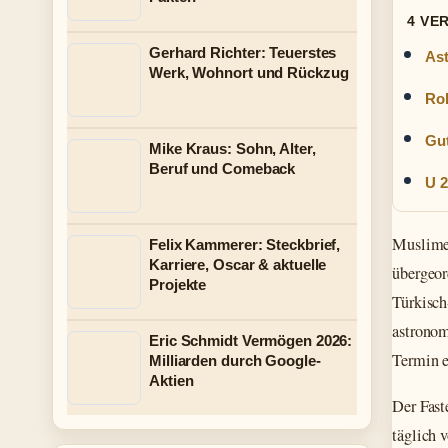
4 VE
Gerhard Richter: Teuerstes
Ast
Werk, Wohnort und Rückzug
Rob
Gut
Mike Kraus: Sohn, Alter,
Beruf und Comeback
U 2
Muslime
Felix Kammerer: Steckbrief,
Karriere, Oscar & aktuelle
übergeor
Projekte
Türkisch
astronom
Eric Schmidt Vermögen 2026:
Termin e
Milliarden durch Google-
Aktien
Der Fast
täglich 