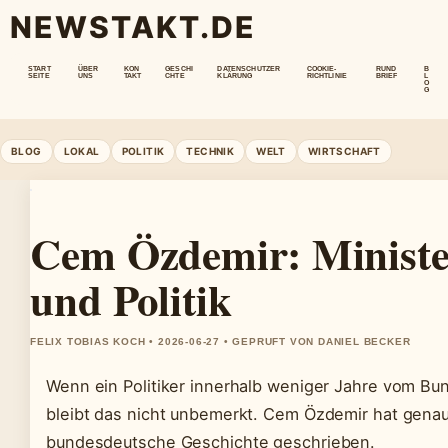
NEWSTAKT.DE
START
ÜBER
KON
GESCHI
DATENSCHUTZER
COOKIE-
RUND
B
SEITE
UNS
TAKT
CHTE
KLÄRUNG
RICHTLINIE
BRIEF
L
O
G
BLOG
LOKAL
POLITIK
TECHNIK
WELT
WIRTSCHAFT
Cem Özdemir: Ministe
und Politik
FELIX TOBIAS KOCH • 2026-06-27 • GEPRUFT VON DANIEL BECKER
Wenn ein Politiker innerhalb weniger Jahre vom Bu
bleibt das nicht unbemerkt. Cem Özdemir hat genau 
bundesdeutsche Geschichte geschrieben.