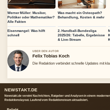
Werner Müller: Musiker,
Was macht ein Osteopath?
Politiker oder Mathematiker?
Behandlung, Kosten & mehr
Alle Fakten
Eisenmangel: Was hilft
2. Handball-Bundesliga
N
schnell
2025/26: Tabelle, Ergebnisse
K
& Live-Stream
K
UBER DEN AUTOR
Felix Tobias Koch
Die Redaktion verbindet schnelle Updates mit kl
NEWSTAKT.DE
Newstakt.de vereint Nachrichten, Ratgeber und Analysen in einem moderne
Redaktionslayout. Laufend vom Redaktionsteam aktualisiert.
Beliebt