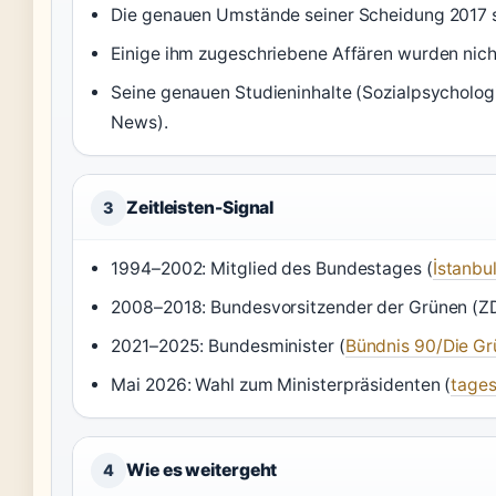
Die genauen Umstände seiner Scheidung 2017 sind
Einige ihm zugeschriebene Affären wurden nicht
Seine genauen Studieninhalte (Sozialpsycholog
News).
Zeitleisten-Signal
3
1994–2002: Mitglied des Bundestages (
İstanbul
2008–2018: Bundesvorsitzender der Grünen (ZD
2021–2025: Bundesminister (
Bündnis 90/Die G
Mai 2026: Wahl zum Ministerpräsidenten (
tage
Wie es weitergeht
4