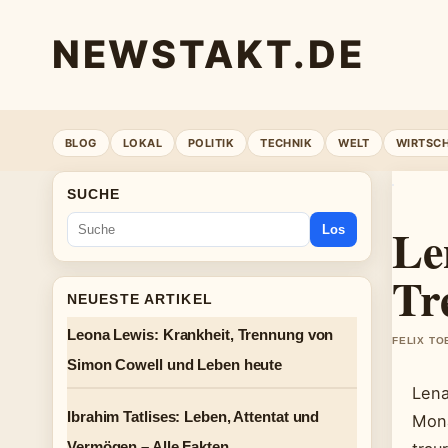
NEWSTAKT.DE
BLOG
LOKAL
POLITIK
TECHNIK
WELT
WIRTSC
SUCHE
Le
Los
Tr
NEUESTE ARTIKEL
Leona Lewis: Krankheit, Trennung von
FELIX TO
Simon Cowell und Leben heute
Lena
Ibrahim Tatlises: Leben, Attentat und
Mona
Vermögen – Alle Fakten