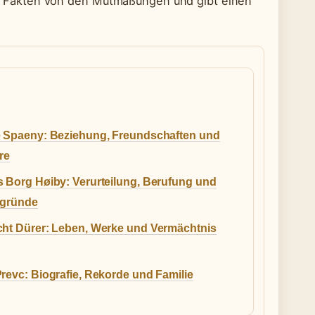
 die Fakten von den Mutmaßungen und gibt einen
e Spaeny: Beziehung, Freundschaften und
re
s Borg Høiby: Verurteilung, Berufung und
rgründe
cht Dürer: Leben, Werke und Vermächtnis
revc: Biografie, Rekorde und Familie