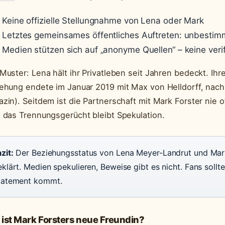
Keine offizielle Stellungnahme von Lena oder Mark
Letztes gemeinsames öffentliches Auftreten: unbestim
Medien stützen sich auf „anonyme Quellen“ – keine veri
Muster: Lena hält ihr Privatleben seit Jahren bedeckt. Ihr
ehung endete im Januar 2019 mit Max von Helldorff, nac
zin). Seitdem ist die Partnerschaft mit Mark Forster nie of
 das Trennungsgerücht bleibt Spekulation.
zit:
Der Beziehungsstatus von Lena Meyer-Landrut und Mark Fo
klärt. Medien spekulieren, Beweise gibt es nicht. Fans sollt
tatement kommt.
ist Mark Forsters neue Freundin?