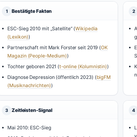
Bestätigte Fakten
1
2
ESC-Sieg 2010 mit „Satellite“ (
Wikipedia
A
(Lexikon)
)
g
Partnerschaft mit Mark Forster seit 2019 (
OK
E
Magazin (People-Medium)
)
S
Tochter geboren 2021 (
t-online (Kolumnistin)
)
K
n
Diagnose Depression (öffentlich 2023) (
bigFM
(Musiknachrichten)
)
Zeitleisten-Signal
3
4
Mai 2010: ESC-Sieg
L
v