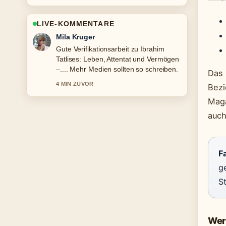
LIVE-KOMMENTARE
Jonas Wagner
Starke Einordnung zu Gerhard Richter:
Teuerstes Werk, Wohnort und
Rückzug. Das ist die klarste
Das 
Zusammenfassung, die ich heute
Bezi
gesehen habe.
Maga
6 MIN ZUVOR
auch
Fa
ge
S
Wer 