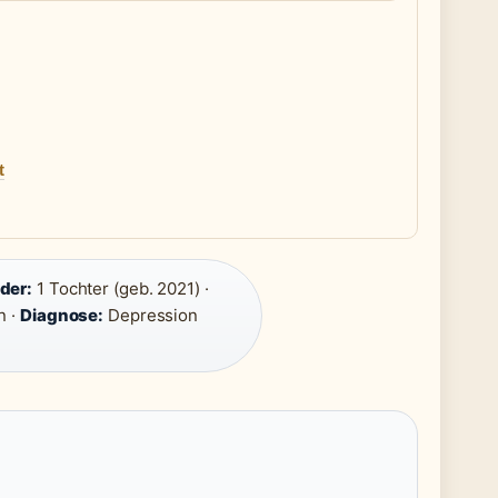
t
der:
1 Tochter (geb. 2021) ·
n ·
Diagnose:
Depression