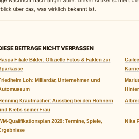
rige Nachricht nach langer Stille. Dieser Artikel sortiert
blick über das, was wirklich bekannt ist.
DIESE BEITRAGE NICHT VERPASSEN
Haspa Filiale Bilder: Offizielle Fotos & Fakten zur
Caile
Sparkasse
Karrie
Friedhelm Loh: Milliardär, Unternehmen und
Mariu
Automuseum
Hinte
Henning Krautmacher: Ausstieg bei den Höhnern
Albre
und Krebs seiner Frau
WM-Qualifikationsplan 2026: Termine, Spiele,
Nika P
Ergebnisse