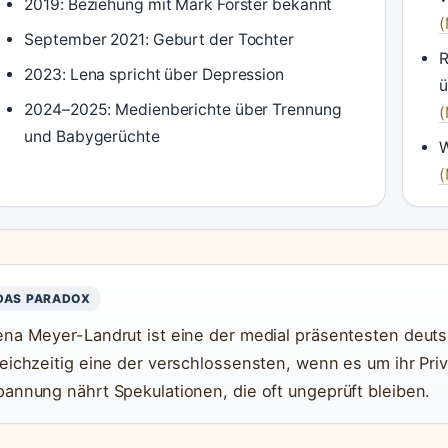
2019: Beziehung mit Mark Forster bekannt
(
September 2021: Geburt der Tochter
R
2023: Lena spricht über Depression
ü
2024–2025: Medienberichte über Trennung
(
und Babygerüchte
W
(
DAS PARADOX
ena Meyer-Landrut ist eine der medial präsentesten deut
leichzeitig eine der verschlossensten, wenn es um ihr Pri
pannung nährt Spekulationen, die oft ungeprüft bleiben.