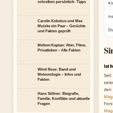
schreiben persönlich: Tipps
Ki
In
Carolin Kebekus und Max
Mutzke ein Paar – Gerüchte
Di
und Fakten geprüft
Meltem Kaptan: Alter, Filme,
Si
Privatleben – Alle Fakten
Ist 
Wind Rose: Band und
Meteorologie – Infos und
Seit
Fakten
seie
den 
Hans Söllner: Biografie,
Maga
Familie, Konflikte und aktuelle
Fors
Fragen
Mag