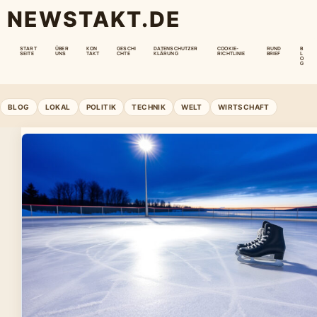
NEWSTAKT.DE
START
ÜBER
KON
GESCHI
DATENSCHUTZER
COOKIE-
RUND
B
SEITE
UNS
TAKT
CHTE
KLÄRUNG
RICHTLINIE
BRIEF
L
O
G
BLOG
LOKAL
POLITIK
TECHNIK
WELT
WIRTSCHAFT