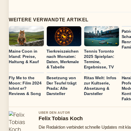
WEITERE VERWANDTE ARTIKEL
Patr
Scha
Renn
Fami
Maine Coon in
Tierkreiszeichen
Tennis Toronto
Irland: Preise,
nach Monaten:
2025 Spielplan:
Haltung & Kauf
Daten, Merkmale
Termine,
& Tabelle
Ergebnisse, TV
Fly Me to the
Besetzung von
Ritas Welt: Infos
Hara
Moon: Film 2024
Der Teufel trägt
zur Kultserie,
Prof
lohnt er?
Prada: Alle
Absetzung &
Mode
Reviews & Song
Darsteller
Darsteller
Kont
Fakt
UBER DEN AUTOR
Felix Tobias Koch
Die Redaktion verbindet schnelle Updates mit kl