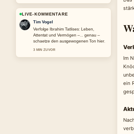
stär
LIVE-KOMMENTARE
Mila Kruger
Wa
Hilfreicher Kontext zu Gerhard Richter:
Teuerstes Werk, Wohnort und
Rückzug. Bitte haltet diesen Liveticker
Ver
aktuell.
5 MIN ZUVOR
Im N
Knöc
unbe
ein 
gesp
Akt
Nach
verb