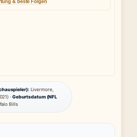
tung & beste Folgen
chauspieler):
Livermore,
021) ·
Geburtsdatum (NFL
alo Bills