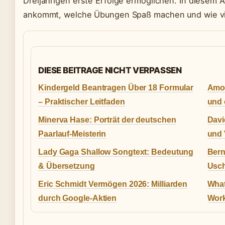
Dreijährigen erste Erfolge ermöglichen. In diesem A
ankommt, welche Übungen Spaß machen und wie viel
DIESE BEITRAGE NICHT VERPASSEN
Kindergeld Beantragen Über 18 Formular
Amon
– Praktischer Leitfaden
und 
Minerva Hase: Porträt der deutschen
Davi
Paarlauf-Meisterin
und
Lady Gaga Shallow Songtext: Bedeutung
Bern
& Übersetzung
Usch
Eric Schmidt Vermögen 2026: Milliarden
What
durch Google-Aktien
Work