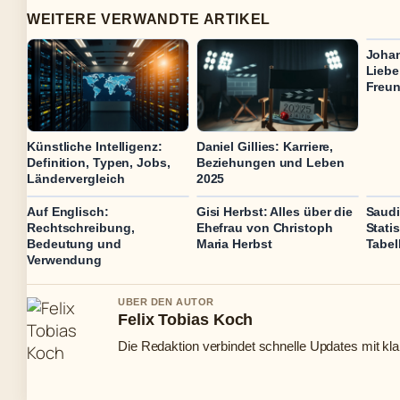
WEITERE VERWANDTE ARTIKEL
Johan
Liebe
Freun
Künstliche Intelligenz:
Daniel Gillies: Karriere,
Definition, Typen, Jobs,
Beziehungen und Leben
Ländervergleich
2025
Auf Englisch:
Gisi Herbst: Alles über die
Saudi
Rechtschreibung,
Ehefrau von Christoph
Stati
Bedeutung und
Maria Herbst
Tabel
Verwendung
UBER DEN AUTOR
Felix Tobias Koch
Die Redaktion verbindet schnelle Updates mit kl