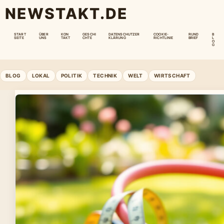
NEWSTAKT.DE
START
ÜBER
KON
GESCHI
DATENSCHUTZER
COOKIE-
RUND
B
SEITE
UNS
TAKT
CHTE
KLÄRUNG
RICHTLINIE
BRIEF
L
O
G
BLOG
LOKAL
POLITIK
TECHNIK
WELT
WIRTSCHAFT