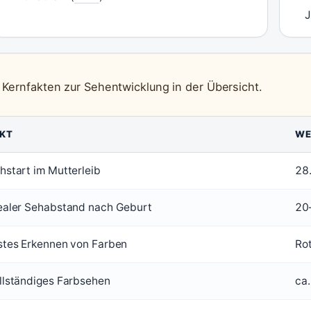
J
 Kernfakten zur Sehentwicklung in der Übersicht.
KT
WE
hstart im Mutterleib
28
ealer Sehabstand nach Geburt
20
stes Erkennen von Farben
Ro
llständiges Farbsehen
ca