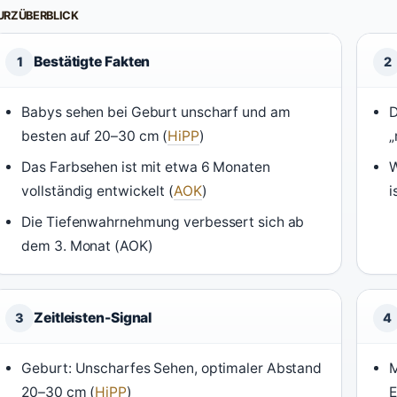
URZÜBERBLICK
Bestätigte Fakten
1
2
Babys sehen bei Geburt unscharf und am
D
besten auf 20–30 cm (
HiPP
)
„
Das Farbsehen ist mit etwa 6 Monaten
W
vollständig entwickelt (
AOK
)
i
Die Tiefenwahrnehmung verbessert sich ab
dem 3. Monat (AOK)
Zeitleisten-Signal
3
4
Geburt: Unscharfes Sehen, optimaler Abstand
M
20–30 cm (
HiPP
)
E