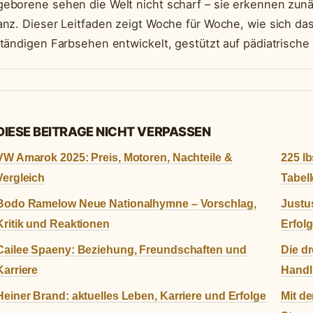
eborene sehen die Welt nicht scharf – sie erkennen zunä
anz. Dieser Leitfaden zeigt Woche für Woche, wie sich d
ständigen Farbsehen entwickelt, gestützt auf pädiatrische L
DIESE BEITRAGE NICHT VERPASSEN
VW Amarok 2025: Preis, Motoren, Nachteile &
225 l
Vergleich
Tabell
Bodo Ramelow Neue Nationalhymne – Vorschlag,
Justus
Kritik und Reaktionen
Erfol
Cailee Spaeny: Beziehung, Freundschaften und
Die dr
Karriere
Handl
Heiner Brand: aktuelles Leben, Karriere und Erfolge
Mit de