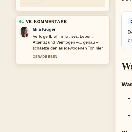
LIVE-KOMMENTARE
Jonas Wagner
D
Hilfreicher Kontext zu Gerhard Richter:
b
Teuerstes Werk, Wohnort und
Rückzug. Bitte haltet diesen Liveticker
aktuell.
Wa
3 MIN ZUVOR
Was