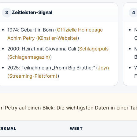
Zeitleisten-Signal
3
4
1974: Geburt in Bonn (
Offizielle Homepage
N
Achim Petry (Künstler-Website)
)
C
2000: Heirat mit Giovanna Cali (
Schlagerpuls
M
(Schlagermagazin)
)
B
2025: Teilnahme an „Promi Big Brother“ (
Joyn
W
(Streaming-Plattform)
)
F
m Petry auf einen Blick: Die wichtigsten Daten in einer Tab
ERKMAL
WERT