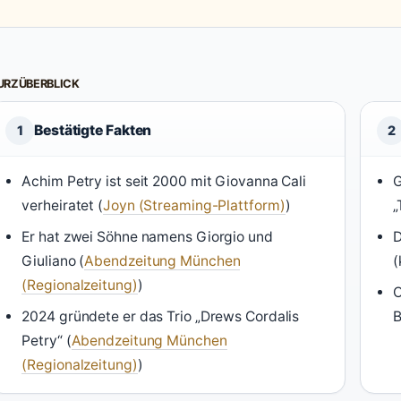
URZÜBERBLICK
Bestätigte Fakten
1
2
Achim Petry ist seit 2000 mit Giovanna Cali
G
verheiratet (
Joyn (Streaming-Plattform)
)
„
Er hat zwei Söhne namens Giorgio und
D
Giuliano (
Abendzeitung München
(
(Regionalzeitung)
)
O
2024 gründete er das Trio „Drews Cordalis
B
Petry“ (
Abendzeitung München
(Regionalzeitung)
)