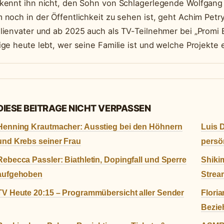
kennt ihn nicht, den Sohn von Schlagerlegende Wolfgang 
 noch in der Öffentlichkeit zu sehen ist, geht Achim Petr
lienvater und ab 2025 auch als TV-Teilnehmer bei „Promi Bi
ige heute lebt, wer seine Familie ist und welche Projekte 
DIESE BEITRAGE NICHT VERPASSEN
Henning Krautmacher: Ausstieg bei den Höhnern
Luis D
und Krebs seiner Frau
persön
Rebecca Passler: Biathletin, Dopingfall und Sperre
Shikim
aufgehoben
Strea
TV Heute 20:15 – Programmübersicht aller Sender
Floria
Bezie