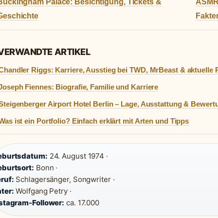
Buckingham Palace: Besichtigung, Tickets &
ASMR 
Geschichte
Fakte
 VERWANDTE ARTIKEL
Chandler Riggs: Karriere, Ausstieg bei TWD, MrBeast & aktuelle 
Joseph Fiennes: Biografie, Familie und Karriere
Steigenberger Airport Hotel Berlin – Lage, Ausstattung & Bewer
Was ist ein Portfolio? Einfach erklärt mit Arten und Tipps
eburtsdatum:
24. August 1974 ·
burtsort:
Bonn ·
ruf:
Schlagersänger, Songwriter ·
ter:
Wolfgang Petry ·
stagram-Follower:
ca. 17.000