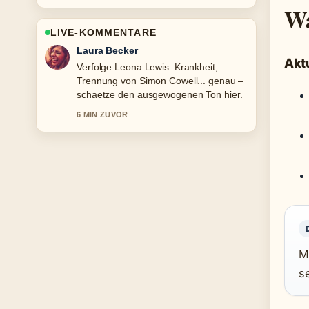
Wa
LIVE-KOMMENTARE
Nico Hoffmann
Aktu
Hilfreicher Kontext zu Ibrahim Tatlises:
Leben, Attentat und Vermögen –....
Bitte haltet diesen Liveticker aktuell.
8 MIN ZUVOR
M
s