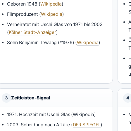
Geboren 1948 (
Wikipedia
)
G
S
Filmproduzent (
Wikipedia
)
A
Verheiratet mit Uschi Glas von 1971 bis 2003
T
(
Kölner Stadt-Anzeiger
)
Ö
Sohn Benjamin Tewaag (*1976) (
Wikipedia
)
T
H
g
u
Zeitleisten-Signal
3
4
1971: Hochzeit mit Uschi Glas (Wikipedia)
M
h
2003: Scheidung nach Affäre (
DER SPIEGEL
)