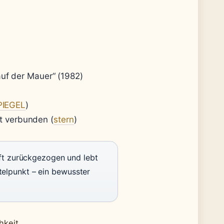
uf der Mauer“ (1982)
PIEGEL
)
it verbunden (
stern
)
ft zurückgezogen und lebt
ttelpunkt – ein bewusster
hkeit.