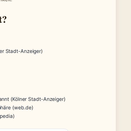
t?
er Stadt-Anzeiger)
annt (Kölner Stadt-Anzeiger)
phäre (web.de)
ipedia)