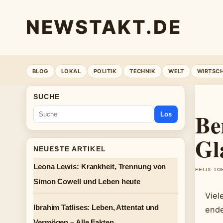
NEWSTAKT.DE
BLOG
LOKAL
POLITIK
TECHNIK
WELT
WIRTSC
SUCHE
Be
Los
Gl
NEUESTE ARTIKEL
Leona Lewis: Krankheit, Trennung von
FELIX TO
Simon Cowell und Leben heute
Viel
Ibrahim Tatlises: Leben, Attentat und
ende
Vermögen – Alle Fakten