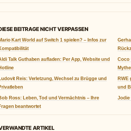
DIESE BEITRAGE NICHT VERPASSEN
Mario Kart World auf Switch 1 spielen? – Infos zur
Gerha
Kompatibilität
Rück
Aldi Talk Guthaben aufladen: Per App, Website und
Coco G
Hotline
Myth
Ludovit Reis: Verletzung, Wechsel zu Brügge und
RWE g
Privatleben
und B
Bob Ross: Leben, Tod und Vermächtnis – Ihre
Jodie 
Fragen beantwortet
 VERWANDTE ARTIKEL