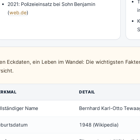
T
2021: Polizeieinsatz bei Sohn Benjamin
i
(
web.de
)
K
S
en Eckdaten, ein Leben im Wandel: Die wichtigsten Fakte
sicht.
ERKMAL
DETAIL
llständiger Name
Bernhard Karl-Otto Tewaag
burtsdatum
1948 (Wikipedia)