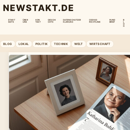
NEWSTAKT.DE
START
ÜBER
KON
GESCHI
DATENSCHUTZER
COOKIE-
RUND
B
SEITE
UNS
TAKT
CHTE
KLÄRUNG
RICHTLINIE
BRIEF
L
O
G
BLOG
LOKAL
POLITIK
TECHNIK
WELT
WIRTSCHAFT