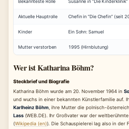
Bekannteste Rolle
Susanne in “Die Kinderklinik
Aktuelle Hauptrolle
Chefin in “Die Chefin” (seit 
Kinder
Ein Sohn: Samuel
Mutter verstorben
1995 (Hirnblutung)
Wer ist Katharina Böhm?
Steckbrief und Biografie
Katharina Böhm wurde am 20. November 1964 in
So
und wuchs in einer bekannten Künstlerfamilie auf. I
Karlheinz Böhm
, ihre Mutter die polnisch-österrei
Lass
(WEB.DE). Ihr Großvater war der weltberühmte
(
Wikipedia (en)
). Die Schauspielerei lag also in der F