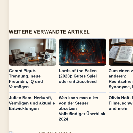
WEITERE VERWANDTE ARTIKEL
Gerard Piqué:
Lords of the Fallen
Zum einen 
Trennung, neue
(2023): Gutes Spiel
anderen:
Freundin, IQ und
oder enttäuschend
Rechtschre
Vermögen
Synonyme, B
Julien Bam: Herkunft,
Was kann man alles
Olivia Holt:
Vermögen und aktuelle
von der Steuer
Filme, schw
Entwicklungen
absetzen –
und mehr
Vollständiger Überblick
2024
UBER DEN AUTOR