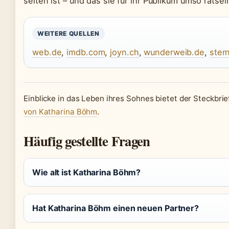
selten ist – und das sie für ihr Publikum umso rätsel
WEITERE QUELLEN
web.de
,
imdb.com
,
joyn.ch
,
wunderweib.de
,
ster
Einblicke in das Leben ihres Sohnes bietet der Steckbri
von Katharina Böhm
.
Häufig gestellte Fragen
Wie alt ist Katharina Böhm?
Hat Katharina Böhm einen neuen Partner?