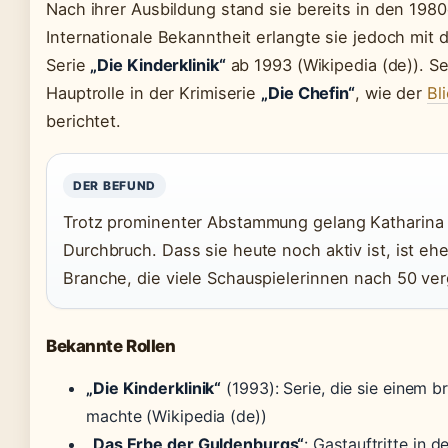
Nach ihrer Ausbildung stand sie bereits in den 198
Internationale Bekanntheit erlangte sie jedoch mit 
Serie
„Die Kinderklinik“
ab 1993 (Wikipedia (de)). Sei
Hauptrolle in der Krimiserie
„Die Chefin“
, wie der
Bl
berichtet.
DER BEFUND
Trotz prominenter Abstammung gelang Katharina
Durchbruch. Dass sie heute noch aktiv ist, ist eh
Branche, die viele Schauspielerinnen nach 50 ver
Bekannte Rollen
„Die Kinderklinik“
(1993): Serie, die sie einem 
machte (Wikipedia (de))
„Das Erbe der Guldenburgs“
: Gastauftritte in 