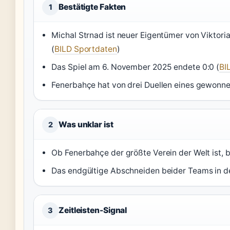
Bestätigte Fakten
1
Michal Strnad ist neuer Eigentümer von Viktoria
(
BILD Sportdaten
)
Das Spiel am 6. November 2025 endete 0:0 (
BI
Fenerbahçe hat von drei Duellen eines gewonne
Was unklar ist
2
Ob Fenerbahçe der größte Verein der Welt ist, bl
Das endgültige Abschneiden beider Teams in de
Zeitleisten-Signal
3