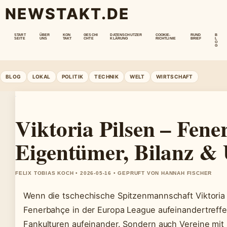
NEWSTAKT.DE
START
ÜBER
KON
GESCHI
DATENSCHUTZER
COOKIE-
RUND
B
SEITE
UNS
TAKT
CHTE
KLÄRUNG
RICHTLINIE
BRIEF
L
O
G
BLOG
LOKAL
POLITIK
TECHNIK
WELT
WIRTSCHAFT
Viktoria Pilsen – Fene
Eigentümer, Bilanz &
FELIX TOBIAS KOCH • 2026-05-16 • GEPRUFT VON HANNAH FISCHER
Wenn die tschechische Spitzenmannschaft Viktoria P
Fenerbahçe in der Europa League aufeinandertreffen
Fankulturen aufeinander. Sondern auch Vereine mit