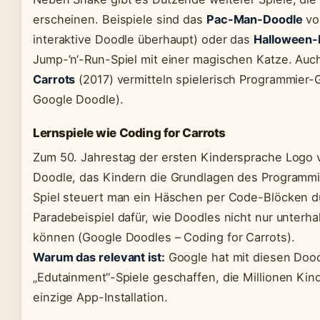
erscheinen. Beispiele sind das
Pac-Man-Doodle
von
interaktive Doodle überhaupt) oder das
Halloween-
Jump-’n‘-Run-Spiel mit einer magischen Katze. Auc
Carrots
(2017) vermitteln spielerisch Programmier-
Google Doodle).
Lernspiele wie Coding for Carrots
Zum 50. Jahrestag der ersten Kindersprache Logo v
Doodle, das Kindern die Grundlagen des Programmi
Spiel steuert man ein Häschen per Code-Blöcken dur
Paradebeispiel dafür, wie Doodles nicht nur unterha
können (Google Doodles – Coding for Carrots).
Warum das relevant ist:
Google hat mit diesen Dood
„Edutainment“-Spiele geschaffen, die Millionen Kind
einzige App-Installation.