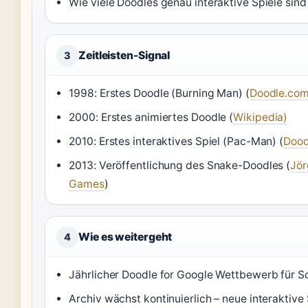
Wie viele Doodles genau interaktive Spiele sind 
Zeitleisten-Signal
3
1998: Erstes Doodle (Burning Man) (
Doodle.co
2000: Erstes animiertes Doodle (
Wikipedia)
2010: Erstes interaktives Spiel (Pac-Man) (
Dood
2013: Veröffentlichung des Snake-Doodles (
Jör
Games
)
Wie es weitergeht
4
Jährlicher Doodle for Google Wettbewerb für Sc
Archiv wächst kontinuierlich – neue interaktive