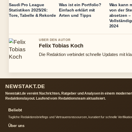
Saudi Pro League
Was ist ein Portfolio?
Was kann m
Statistiken 2025/26:
Einfach erklärt mit
von der Ste
Tore, Tabelle & Rekorde
Arten und Tipps
absetzen –
Vollständig
2024
UBER DEN AUTOR
Felix Tobias Koch
Die Redaktion verbindet schnelle Updates mit kl
NEWSTAKT.DE
Newstakt.de vereint Nachrichten, Ratgeber und Analysen in einem moderne
Redaktionslayout. Laufend vom Redaktionsteam aktualisiert.
Beliebt
Tagliche Redaktionsbriefings und Vertrauensressourcen, kuratiert fur schnelle Verifikatio
Über uns