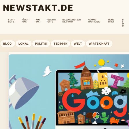
NEWSTAKT.DE
START
ÜBER
KON
GESCHI
DATENSCHUTZER
COOKIE-
RUND
B
SEITE
UNS
TAKT
CHTE
KLÄRUNG
RICHTLINIE
BRIEF
L
O
G
BLOG
LOKAL
POLITIK
TECHNIK
WELT
WIRTSCHAFT