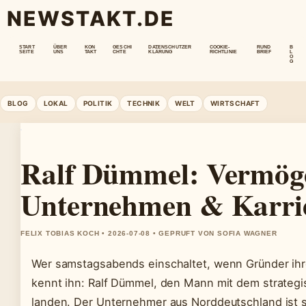
NEWSTAKT.DE
START
ÜBER
KON
GESCHI
DATENSCHUTZER
COOKIE-
RUND
B
SEITE
UNS
TAKT
CHTE
KLÄRUNG
RICHTLINIE
BRIEF
L
O
G
BLOG
LOKAL
POLITIK
TECHNIK
WELT
WIRTSCHAFT
Ralf Dümmel: Vermöge
Unternehmen & Karri
FELIX TOBIAS KOCH • 2026-07-08 • GEPRUFT VON SOFIA WAGNER
Wer samstagsabends einschaltet, wenn Gründer ihr
kennt ihn: Ralf Dümmel, den Mann mit dem strategis
landen. Der Unternehmer aus Norddeutschland ist s