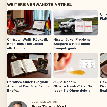
WEITERE VERWANDTE ARTIKEL
Quiz
Plat
Christian Wulff: Rücktritt,
Nissan Juke: Probleme,
Ehen, aktuelles Leben –
Baujahre & Preis Irland –
alle Fakten
Kompaktguide
Dorothea Sihler: Biografie,
30-Sekunden-
Oska
Alter und Beruf der Jauch-
Ohrenschmalz-Trick: So
Biog
Ehefrau
lösen Sie Ohren richtig
Bez
UBER DEN AUTOR
Felix Tobias Koch