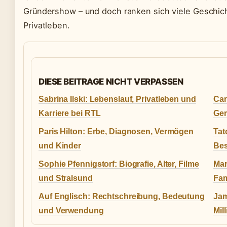
Gründershow – und doch ranken sich viele Geschic
Privatleben.
DIESE BEITRAGE NICHT VERPASSEN
Sabrina Ilski: Lebenslauf, Privatleben und
Car
Karriere bei RTL
Ger
Paris Hilton: Erbe, Diagnosen, Vermögen
Tat
und Kinder
Bes
Sophie Pfennigstorf: Biografie, Alter, Filme
Mar
und Stralsund
Fam
Auf Englisch: Rechtschreibung, Bedeutung
Jam
und Verwendung
Mil