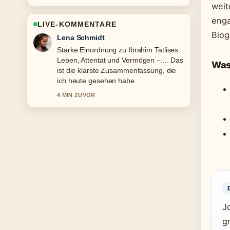
weit
enga
LIVE-KOMMENTARE
Biog
Felix Meyer
Verfolge Gerhard Richter: Teuerstes
Werk, Wohnort und Rückzug genau –
Was
schaetze den ausgewogenen Ton hier.
6 MIN ZUVOR
J
g