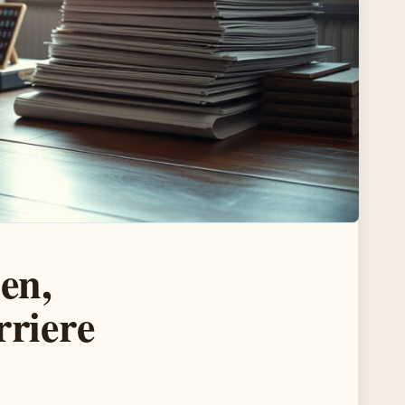
en,
rriere