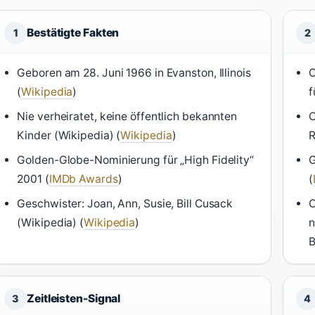
Bestätigte Fakten
1
2
Geboren am 28. Juni 1966 in Evanston, Illinois
O
(
Wikipedia
)
f
Nie verheiratet, keine öffentlich bekannten
O
Kinder (Wikipedia) (
Wikipedia
)
R
Golden-Globe-Nominierung für „High Fidelity“
G
2001 (
IMDb Awards
)
(
Geschwister: Joan, Ann, Susie, Bill Cusack
O
(Wikipedia) (
Wikipedia
)
n
B
Zeitleisten-Signal
3
4