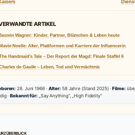
Kaisers
Diens
 VERWANDTE ARTIKEL
Jasmin Wagner: Kinder, Partner, Blümchen & Leben heute
Mavie Noelle: Alter, Plattformen und Karriere der Influencerin
The Handmaid’s Tale – Der Report der Magd: Finale Staffel 6
Charles de Gaulle – Leben, Tod und Vermächtnis
eboren:
28. Juni 1966 ·
Alter:
58 Jahre (Stand 2025) ·
Filme:
über
dig ·
Bekannt für:
„Say Anything“, „High Fidelity“
URZÜBERBLICK