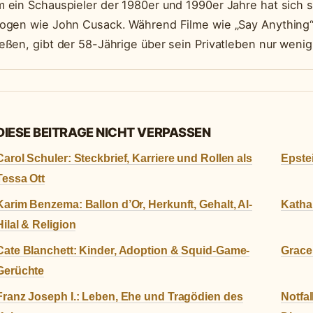
 ein Schauspieler der 1980er und 1990er Jahre hat sich 
ogen wie John Cusack. Während Filme wie „Say Anything“ o
eßen, gibt der 58-Jährige über sein Privatleben nur wenig
DIESE BEITRAGE NICHT VERPASSEN
Carol Schuler: Steckbrief, Karriere und Rollen als
Epste
Tessa Ott
Karim Benzema: Ballon d’Or, Herkunft, Gehalt, Al-
Katha
Hilal & Religion
Cate Blanchett: Kinder, Adoption & Squid-Game-
Grace
Gerüchte
Franz Joseph I.: Leben, Ehe und Tragödien des
Notfal