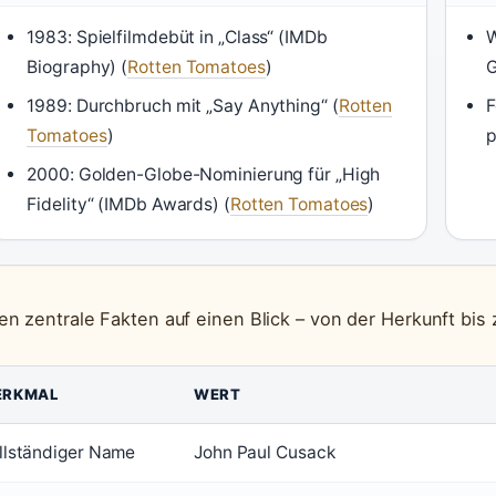
1983: Spielfilmdebüt in „Class“ (IMDb
W
Biography) (
Rotten Tomatoes
)
G
1989: Durchbruch mit „Say Anything“ (
Rotten
F
Tomatoes
)
p
2000: Golden-Globe-Nominierung für „High
Fidelity“ (IMDb Awards) (
Rotten Tomatoes
)
en zentrale Fakten auf einen Blick – von der Herkunft bis
ERKMAL
WERT
llständiger Name
John Paul Cusack