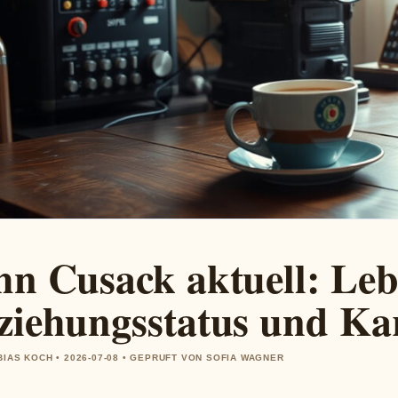
hn Cusack aktuell: Leb
ziehungsstatus und Ka
BIAS KOCH • 2026-07-08 • GEPRUFT VON SOFIA WAGNER