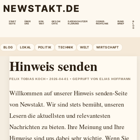
NEWSTAKT.DE
START
ÜBER
KON
GESCHI
DATENSCHUTZER
COOKIE-
RUND
B
SEITE
UNS
TAKT
CHTE
KLÄRUNG
RICHTLINIE
BRIEF
L
O
G
BLOG
LOKAL
POLITIK
TECHNIK
WELT
WIRTSCHAFT
Hinweis senden
FELIX TOBIAS KOCH • 2026-04-01 • GEPRUFT VON ELIAS HOFFMANN
Willkommen auf unserer Hinweis senden-Seite
von Newstakt. Wir sind stets bemüht, unseren
Lesern die aktuellsten und relevantesten
Nachrichten zu bieten. Ihre Meinung und Ihre
Hinweise sind uns dabei sehr wichtig. Wenn Sie